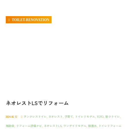
TOILET-RENOVATION
ネオレストLSでリフォーム
2024.06.12
タンクレストイレ
,
ネオレスト
,
子育て
,
トイレリモデル
,
TOTO
,
狭小トイレ
,
補助金
,
リフォーム評価ナビ
,
ネオレストLS
,
ワンデイリモデル
,
除菌水
,
トイレリフォーム