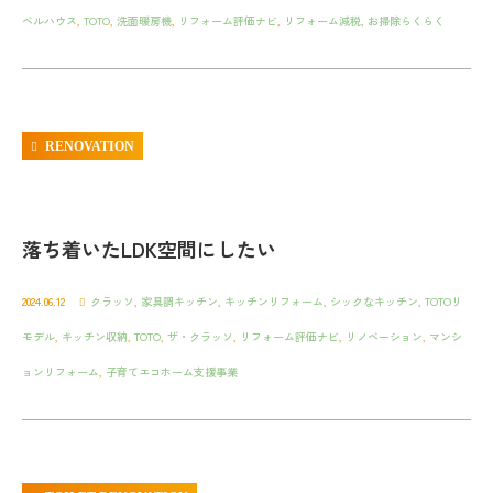
ベルハウス
,
TOTO
,
洗面暖房機
,
リフォーム評価ナビ
,
リフォーム減税
,
お掃除らくらく
RENOVATION
落ち着いたLDK空間にしたい
2024.06.12
クラッソ
,
家具調キッチン
,
キッチンリフォーム
,
シックなキッチン
,
TOTOリ
モデル
,
キッチン収納
,
TOTO
,
ザ・クラッソ
,
リフォーム評価ナビ
,
リノベーション
,
マンシ
ョンリフォーム
,
子育てエコホーム支援事業