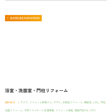
BATH-RENOVATION
浴室・洗面室・門柱リフォーム
2024.06.12
サクア
,
リフォーム評価ナビ
,
サザナ
,
お風呂リフォーム
,
補助金
,
LIXIL
,
門柱
,
洗面リフォーム
,
子育てエコホーム支援事業
,
リフォーム減税
,
機能門柱FW
,
TOTO