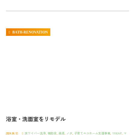
BATH-RENOVATION
浴室・洗面室をリモデル
2024.06.12
床ワイパー洗浄
,
補助金
,
楽湯
,
ノダ
,
子育てエコホーム支援事業
,
YKKAP
,
マ