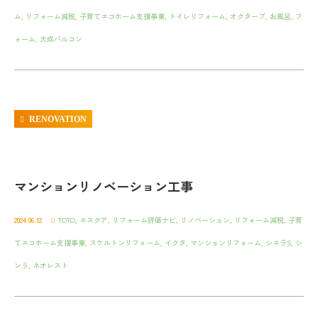
ム
,
リフォーム減税
,
子育てエコホーム支援事業
,
トイレリフォーム
,
オクターブ
,
お風呂
,
フ
ォーム
,
大成パルコン
RENOVATION
マンションリノベーション工事
2024.06.12
TOTO
,
エスクア
,
リフォーム評価ナビ
,
リノベーション
,
リフォーム減税
,
子育
てエコホーム支援事業
,
スケルトンリフォーム
,
イクタ
,
マンションリフォーム
,
シエラS
,
シ
ンラ
,
ネオレスト