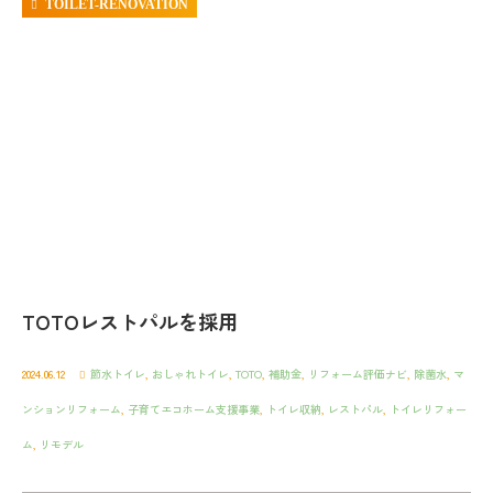
TOILET-RENOVATION
TOTOレストパルを採用
2024.06.12
節水トイレ
,
おしゃれトイレ
,
TOTO
,
補助金
,
リフォーム評価ナビ
,
除菌水
,
マ
ンションリフォーム
,
子育てエコホーム支援事業
,
トイレ収納
,
レストパル
,
トイレリフォー
ム
,
リモデル