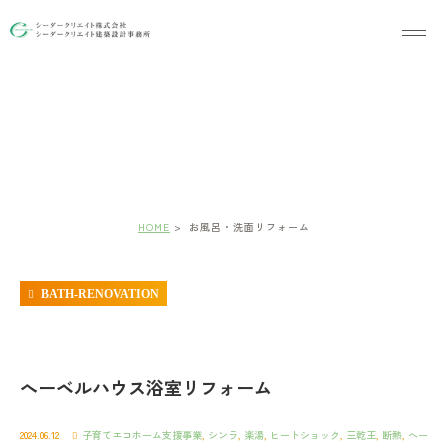
お風呂・洗面リフォーム
HOME
お風呂・洗面リフォーム
BATH-RENOVATION
へーベルハウス浴室リフォーム
2024.06.12
子育てエコホーム支援事業
,
シンラ
,
楽湯
,
ヒートショック
,
三乾王
,
断熱
,
へー