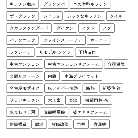
キッチン収納
グランスパ
コの字型キッチン
ザ・クラッソ
シエラS
シックなキッチン
タイル
タカラスタンダード
ダイケン
ノクト
ノダ
パナソニック
ファインストーリア
ホーロー
ラクシーナ
リモデル シンラ
下地造作
中古マンション
中古マンションリフォーム
介護保険
全面リフォーム
内窓
南海プライウッド
名古屋モザイク
床ワイパー洗浄
断熱
新築住宅
明るいキッチン
木工事
楽湯
機能門柱FW
水まわり工房
洗面暖房機
省エネリフォーム
耐震構造
肩湯
設備改修
門柱
食洗機