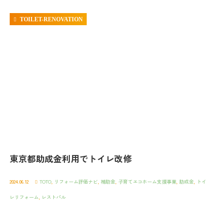
TOILET-RENOVATION
東京都助成金利用でトイレ改修
2024.06.12
TOTO
,
リフォーム評価ナビ
,
補助金
,
子育てエコホーム支援事業
,
助成金
,
トイ
レリフォーム
,
レストパル