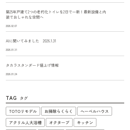
築25年戸建て2つの老朽化トイレを2日で一新！最新設備と内
装でおしゃれな空間へ
2026.02.07
AIに聞いてみました 2026.1.31
2026.01.31
タカラスタンダード値上げ情報
2026.01.24
TAG
タグ
TOTOリモデル
お掃除らくらく
へーベルハウス
アクリル人大浴槽
オクターブ
キッチン