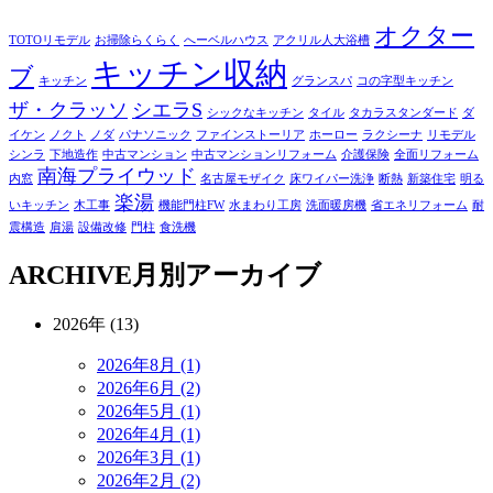
オクター
TOTOリモデル
お掃除らくらく
へーベルハウス
アクリル人大浴槽
キッチン収納
ブ
キッチン
グランスパ
コの字型キッチン
ザ・クラッソ
シエラS
シックなキッチン
タイル
タカラスタンダード
ダ
イケン
ノクト
ノダ
パナソニック
ファインストーリア
ホーロー
ラクシーナ
リモデル
シンラ
下地造作
中古マンション
中古マンションリフォーム
介護保険
全面リフォーム
南海プライウッド
内窓
名古屋モザイク
床ワイパー洗浄
断熱
新築住宅
明る
楽湯
いキッチン
木工事
機能門柱FW
水まわり工房
洗面暖房機
省エネリフォーム
耐
震構造
肩湯
設備改修
門柱
食洗機
ARCHIVE
月別アーカイブ
2026年 (13)
2026年8月 (1)
2026年6月 (2)
2026年5月 (1)
2026年4月 (1)
2026年3月 (1)
2026年2月 (2)