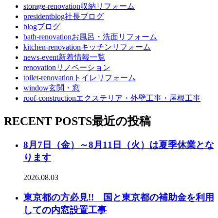
storage-renovation
収納リフォーム
presidentblog
社長ブログ
blog
ブログ
bath-renovation
お風呂・洗面リフォーム
kitchen-renovation
キッチンリフォーム
news-event
新着情報一覧
renovation
リノベーション
toilet-renovation
トイレリフォーム
window
玄関・窓
roof-construction
エクステリア・外壁工事・屋根工事
RECENT POSTS
最近の投稿
8月7日（金）～8月11日（火）は夏季休業とな
ります
2026.08.03
東京都の方必見!! 国と東京都の補助金を利用
しての内窓設置工事