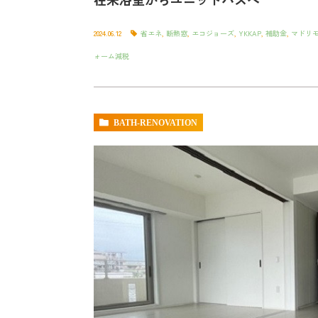
2024.06.12
省エネ
,
断熱窓
,
エコジョーズ
,
YKKAP
,
補助金
,
マドリ
ォーム減税
BATH-RENOVATION