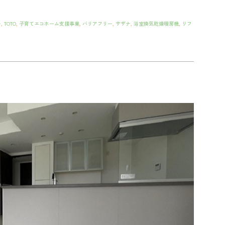
モ
,
TOTO
,
子育てエコホーム支援事業
,
バリアフリー
,
サザナ
,
浴室換気乾燥暖房機
,
リフ