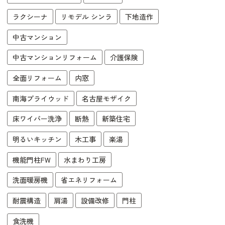
ラクシーナ
リモデル シンラ
下地造作
中古マンション
中古マンションリフォーム
介護保険
全面リフォーム
内窓
南海プライウッド
名古屋モザイク
床ワイパー洗浄
断熱
新築住宅
明るいキッチン
木工事
楽湯
機能門柱FW
水まわり工房
洗面暖房機
省エネリフォーム
耐震構造
肩湯
設備改修
門柱
食洗機