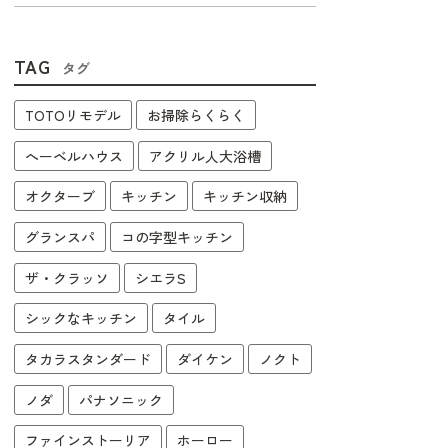
TAG
タグ
TOTOリモデル
お掃除らくらく
へーベルハウス
アクリル人大浴槽
オクターブ
キッチン
キッチン収納
グランスパ
コの字型キッチン
ザ・クラッソ
シエラS
シックなキッチン
タイル
タカラスタンダード
ダイケン
ノクト
ノダ
パナソニック
ファインストーリア
ホーロー