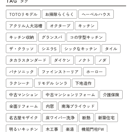
TAG
タグ
TOTOリモデル
お掃除らくらく
へーベルハウス
アクリル人大浴槽
オクターブ
キッチン
キッチン収納
グランスパ
コの字型キッチン
ザ・クラッソ
シエラS
シックなキッチン
タイル
タカラスタンダード
ダイケン
ノクト
ノダ
パナソニック
ファインストーリア
ホーロー
ラクシーナ
リモデル シンラ
下地造作
中古マンション
中古マンションリフォーム
介護保険
全面リフォーム
内窓
南海プライウッド
名古屋モザイク
床ワイパー洗浄
断熱
新築住宅
明るいキッチン
木工事
楽湯
機能門柱FW