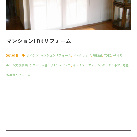
マンションLDKリフォーム
2024.06.12
ダイケン
,
マンションリフォーム
,
ザ・クラッソ
,
補助金
,
TOTO
,
子育てエコ
ホーム支援事業
,
リフォーム評価ナビ
,
マドリモ
,
キッチンリフォーム
,
キッチン収納
,
内窓
,
省エネリフォーム