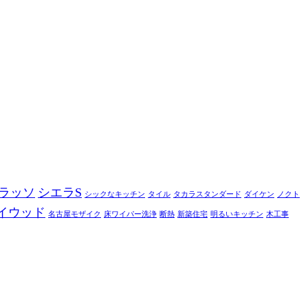
ラッソ
シエラS
シックなキッチン
タイル
タカラスタンダード
ダイケン
ノクト
イウッド
名古屋モザイク
床ワイパー洗浄
断熱
新築住宅
明るいキッチン
木工事