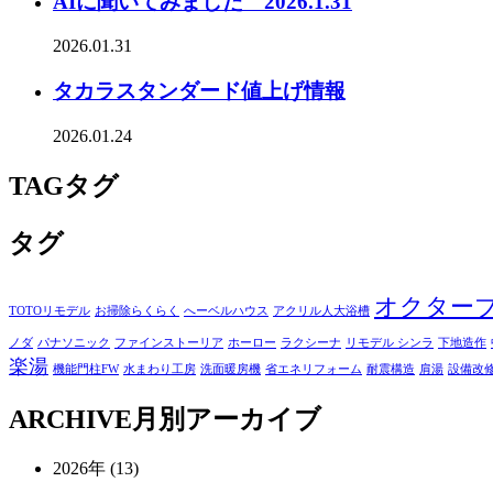
AIに聞いてみました 2026.1.31
2026.01.31
タカラスタンダード値上げ情報
2026.01.24
TAG
タグ
タグ
オクター
TOTOリモデル
お掃除らくらく
へーベルハウス
アクリル人大浴槽
ノダ
パナソニック
ファインストーリア
ホーロー
ラクシーナ
リモデル シンラ
下地造作
楽湯
機能門柱FW
水まわり工房
洗面暖房機
省エネリフォーム
耐震構造
肩湯
設備改
ARCHIVE
月別アーカイブ
2026年 (13)