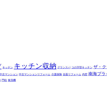
キッチン収納
ブ
ザ・ク
キッチン
グランスパ
コの字型キッチン
南海プラ
中古マンション
中古マンションリフォーム
介護保険
全面リフォーム
内窓
修
門柱
食洗機