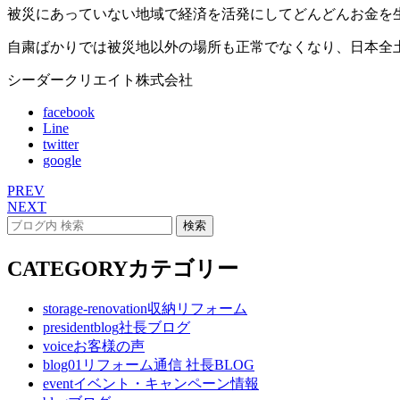
被災にあっていない地域で経済を活発にしてどんどんお金を
自粛ばかりでは被災地以外の場所も正常でなくなり、日本全
シーダークリエイト株式会社
facebook
Line
twitter
google
PREV
NEXT
CATEGORY
カテゴリー
storage-renovation
収納リフォーム
presidentblog
社長ブログ
voice
お客様の声
blog01
リフォーム通信 社長BLOG
event
イベント・キャンペーン情報