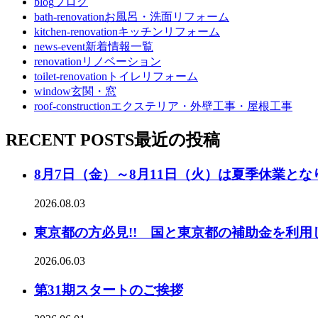
blog
ブログ
bath-renovation
お風呂・洗面リフォーム
kitchen-renovation
キッチンリフォーム
news-event
新着情報一覧
renovation
リノベーション
toilet-renovation
トイレリフォーム
window
玄関・窓
roof-construction
エクステリア・外壁工事・屋根工事
RECENT POSTS
最近の投稿
8月7日（金）～8月11日（火）は夏季休業とな
2026.08.03
東京都の方必見!! 国と東京都の補助金を利用
2026.06.03
第31期スタートのご挨拶