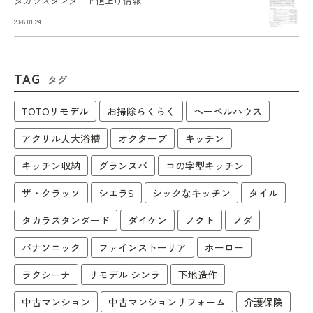
タカラスタンダード値上げ情報
2026.01.24
TAG
タグ
TOTOリモデル
お掃除らくらく
へーベルハウス
アクリル人大浴槽
オクターブ
キッチン
キッチン収納
グランスパ
コの字型キッチン
ザ・クラッソ
シエラS
シックなキッチン
タイル
タカラスタンダード
ダイケン
ノクト
ノダ
パナソニック
ファインストーリア
ホーロー
ラクシーナ
リモデル シンラ
下地造作
中古マンション
中古マンションリフォーム
介護保険