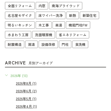
全面リフォーム
内窓
南海プライウッド
名古屋モザイク
床ワイパー洗浄
断熱
新築住宅
明るいキッチン
木工事
楽湯
機能門柱FW
水まわり工房
洗面暖房機
省エネリフォーム
耐震構造
肩湯
設備改修
門柱
食洗機
ARCHIVE
月別アーカイブ
2026年 (13)
2026年8月 (1)
2026年6月 (2)
2026年5月 (1)
2026年4月 (1)