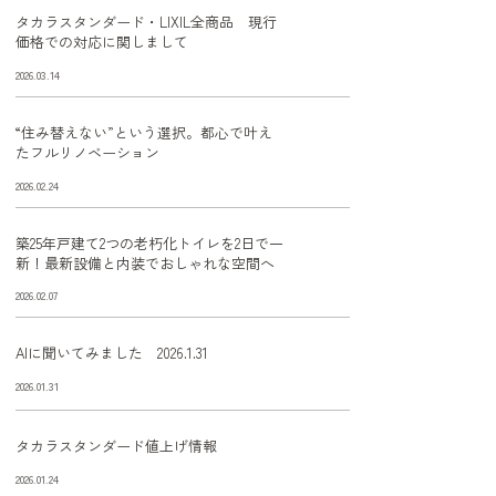
タカラスタンダード・LIXIL全商品 現行
価格での対応に関しまして
2026.03.14
“住み替えない”という選択。都心で叶え
たフルリノベーション
2026.02.24
築25年戸建て2つの老朽化トイレを2日で一
新！最新設備と内装でおしゃれな空間へ
2026.02.07
AIに聞いてみました 2026.1.31
2026.01.31
タカラスタンダード値上げ情報
2026.01.24