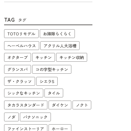
TAG
タグ
TOTOリモデル
お掃除らくらく
へーベルハウス
アクリル人大浴槽
オクターブ
キッチン
キッチン収納
グランスパ
コの字型キッチン
ザ・クラッソ
シエラS
シックなキッチン
タイル
タカラスタンダード
ダイケン
ノクト
ノダ
パナソニック
ファインストーリア
ホーロー