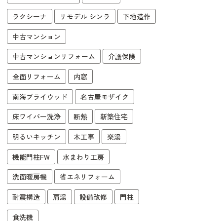
ラクシーナ
リモデル シンラ
下地造作
中古マンション
中古マンションリフォーム
介護保険
全面リフォーム
内窓
南海プライウッド
名古屋モザイク
床ワイパー洗浄
断熱
新築住宅
明るいキッチン
木工事
楽湯
機能門柱FW
水まわり工房
洗面暖房機
省エネリフォーム
耐震構造
肩湯
設備改修
門柱
食洗機