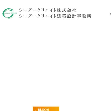
リ
BLOG01