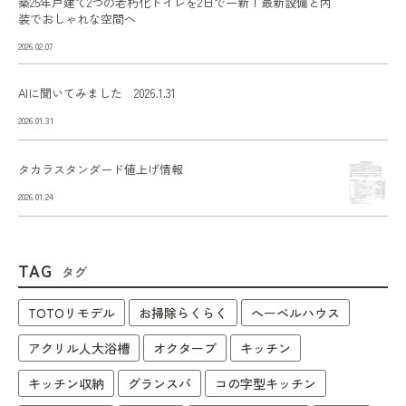
築25年戸建て2つの老朽化トイレを2日で一新！最新設備と内
装でおしゃれな空間へ
2026.02.07
AIに聞いてみました 2026.1.31
2026.01.31
タカラスタンダード値上げ情報
2026.01.24
TAG
タグ
TOTOリモデル
お掃除らくらく
へーベルハウス
アクリル人大浴槽
オクターブ
キッチン
キッチン収納
グランスパ
コの字型キッチン