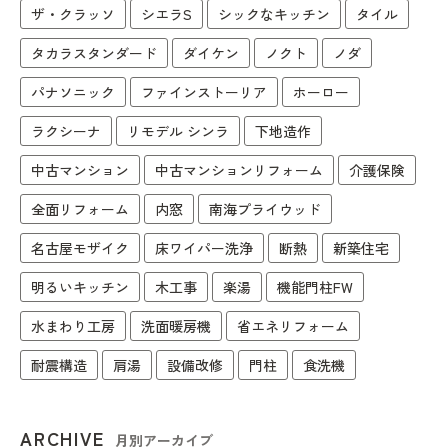
ザ・クラッソ
シエラS
シックなキッチン
タイル
タカラスタンダード
ダイケン
ノクト
ノダ
パナソニック
ファインストーリア
ホーロー
ラクシーナ
リモデル シンラ
下地造作
中古マンション
中古マンションリフォーム
介護保険
全面リフォーム
内窓
南海プライウッド
名古屋モザイク
床ワイパー洗浄
断熱
新築住宅
明るいキッチン
木工事
楽湯
機能門柱FW
水まわり工房
洗面暖房機
省エネリフォーム
耐震構造
肩湯
設備改修
門柱
食洗機
ARCHIVE
月別アーカイブ