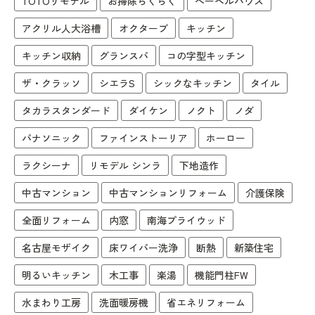
TOTOリモデル
お掃除らくらく
へーベルハウス
アクリル人大浴槽
オクターブ
キッチン
キッチン収納
グランスパ
コの字型キッチン
ザ・クラッソ
シエラS
シックなキッチン
タイル
タカラスタンダード
ダイケン
ノクト
ノダ
パナソニック
ファインストーリア
ホーロー
ラクシーナ
リモデル シンラ
下地造作
中古マンション
中古マンションリフォーム
介護保険
全面リフォーム
内窓
南海プライウッド
名古屋モザイク
床ワイパー洗浄
断熱
新築住宅
明るいキッチン
木工事
楽湯
機能門柱FW
水まわり工房
洗面暖房機
省エネリフォーム