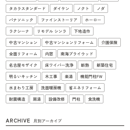
タカラスタンダード
ダイケン
ノクト
ノダ
パナソニック
ファインストーリア
ホーロー
ラクシーナ
リモデル シンラ
下地造作
中古マンション
中古マンションリフォーム
介護保険
全面リフォーム
内窓
南海プライウッド
名古屋モザイク
床ワイパー洗浄
断熱
新築住宅
明るいキッチン
木工事
楽湯
機能門柱FW
水まわり工房
洗面暖房機
省エネリフォーム
耐震構造
肩湯
設備改修
門柱
食洗機
ARCHIVE
月別アーカイブ