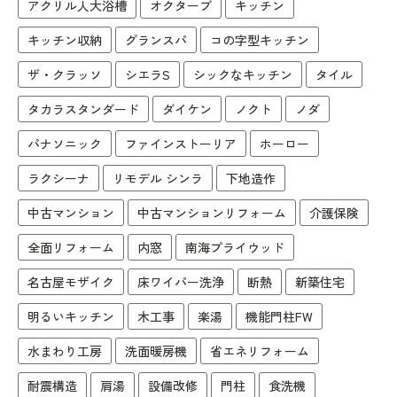
アクリル人大浴槽
オクターブ
キッチン
キッチン収納
グランスパ
コの字型キッチン
ザ・クラッソ
シエラS
シックなキッチン
タイル
タカラスタンダード
ダイケン
ノクト
ノダ
パナソニック
ファインストーリア
ホーロー
ラクシーナ
リモデル シンラ
下地造作
中古マンション
中古マンションリフォーム
介護保険
全面リフォーム
内窓
南海プライウッド
名古屋モザイク
床ワイパー洗浄
断熱
新築住宅
明るいキッチン
木工事
楽湯
機能門柱FW
水まわり工房
洗面暖房機
省エネリフォーム
耐震構造
肩湯
設備改修
門柱
食洗機