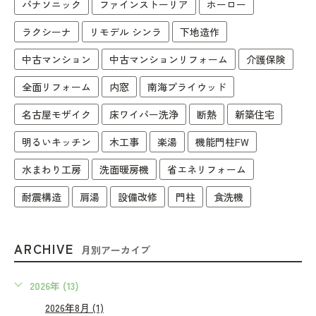
パナソニック
ファインストーリア
ホーロー
ラクシーナ
リモデル シンラ
下地造作
中古マンション
中古マンションリフォーム
介護保険
全面リフォーム
内窓
南海プライウッド
名古屋モザイク
床ワイパー洗浄
断熱
新築住宅
明るいキッチン
木工事
楽湯
機能門柱FW
水まわり工房
洗面暖房機
省エネリフォーム
耐震構造
肩湯
設備改修
門柱
食洗機
ARCHIVE
月別アーカイブ
2026年 (13)
2026年8月 (1)