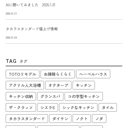
AIに聞いてみました 2026.1.31
2026.01.31
タカラスタンダード値上げ情報
2026.01.24
TAG
タグ
TOTOリモデル
お掃除らくらく
へーベルハウス
アクリル人大浴槽
オクターブ
キッチン
キッチン収納
グランスパ
コの字型キッチン
ザ・クラッソ
シエラS
シックなキッチン
タイル
タカラスタンダード
ダイケン
ノクト
ノダ