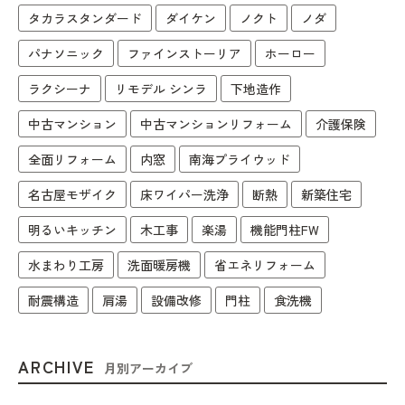
タカラスタンダード
ダイケン
ノクト
ノダ
パナソニック
ファインストーリア
ホーロー
ラクシーナ
リモデル シンラ
下地造作
中古マンション
中古マンションリフォーム
介護保険
全面リフォーム
内窓
南海プライウッド
名古屋モザイク
床ワイパー洗浄
断熱
新築住宅
明るいキッチン
木工事
楽湯
機能門柱FW
水まわり工房
洗面暖房機
省エネリフォーム
耐震構造
肩湯
設備改修
門柱
食洗機
ARCHIVE
月別アーカイブ