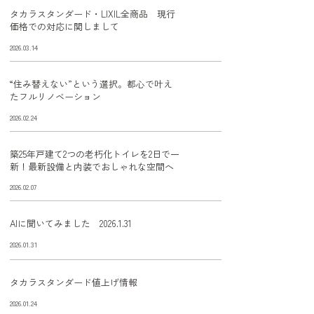
タカラスタンダード・LIXIL全商品 現行
価格での対応に関しまして
2026.03.14
“住み替えない”という選択。都心で叶え
たフルリノベーション
2026.02.24
築25年戸建て2つの老朽化トイレを2日で一
新！最新設備と内装でおしゃれな空間へ
2026.02.07
AIに聞いてみました 2026.1.31
2026.01.31
タカラスタンダード値上げ情報
2026.01.24