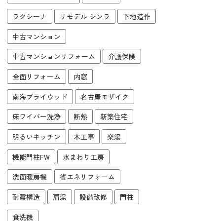
ラクシーナ
リモデル シンラ
下地造作
中古マンション
中古マンションリフォーム
介護保険
全面リフォーム
内窓
南海プライウッド
名古屋モザイク
床ワイパー洗浄
断熱
新築住宅
明るいキッチン
木工事
楽湯
機能門柱FW
水まわり工房
洗面暖房機
省エネリフォーム
耐震構造
肩湯
設備改修
門柱
食洗機