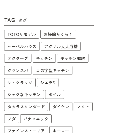
TAG
タグ
TOTOリモデル
お掃除らくらく
へーベルハウス
アクリル人大浴槽
オクターブ
キッチン
キッチン収納
グランスパ
コの字型キッチン
ザ・クラッソ
シエラS
シックなキッチン
タイル
タカラスタンダード
ダイケン
ノクト
ノダ
パナソニック
ファインストーリア
ホーロー