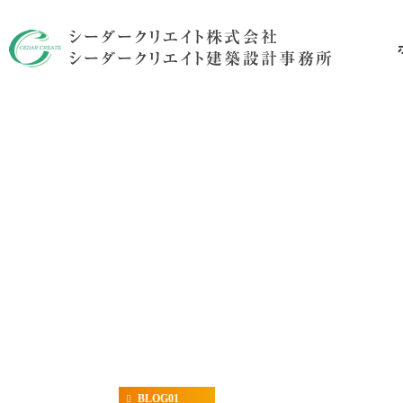
リ
BLOG01