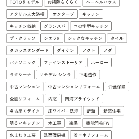
TOTOリモデル
お掃除らくらく
へーベルハウス
アクリル人大浴槽
オクターブ
キッチン
キッチン収納
グランスパ
コの字型キッチン
ザ・クラッソ
シエラS
シックなキッチン
タイル
タカラスタンダード
ダイケン
ノクト
ノダ
パナソニック
ファインストーリア
ホーロー
ラクシーナ
リモデル シンラ
下地造作
中古マンション
中古マンションリフォーム
介護保険
全面リフォーム
内窓
南海プライウッド
名古屋モザイク
床ワイパー洗浄
断熱
新築住宅
明るいキッチン
木工事
楽湯
機能門柱FW
水まわり工房
洗面暖房機
省エネリフォーム