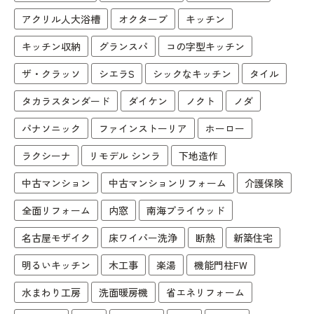
アクリル人大浴槽
オクターブ
キッチン
キッチン収納
グランスパ
コの字型キッチン
ザ・クラッソ
シエラS
シックなキッチン
タイル
タカラスタンダード
ダイケン
ノクト
ノダ
パナソニック
ファインストーリア
ホーロー
ラクシーナ
リモデル シンラ
下地造作
中古マンション
中古マンションリフォーム
介護保険
全面リフォーム
内窓
南海プライウッド
名古屋モザイク
床ワイパー洗浄
断熱
新築住宅
明るいキッチン
木工事
楽湯
機能門柱FW
水まわり工房
洗面暖房機
省エネリフォーム