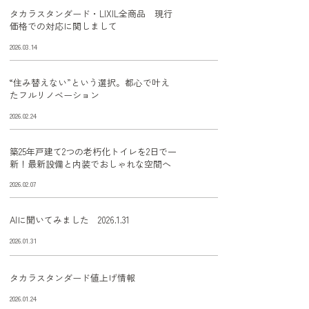
タカラスタンダード・LIXIL全商品 現行
価格での対応に関しまして
2026.03.14
“住み替えない”という選択。都心で叶え
たフルリノベーション
2026.02.24
築25年戸建て2つの老朽化トイレを2日で一
新！最新設備と内装でおしゃれな空間へ
2026.02.07
AIに聞いてみました 2026.1.31
2026.01.31
タカラスタンダード値上げ情報
2026.01.24