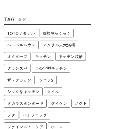
TAG
タグ
TOTOリモデル
お掃除らくらく
へーベルハウス
アクリル人大浴槽
オクターブ
キッチン
キッチン収納
グランスパ
コの字型キッチン
ザ・クラッソ
シエラS
シックなキッチン
タイル
タカラスタンダード
ダイケン
ノクト
ノダ
パナソニック
ファインストーリア
ホーロー