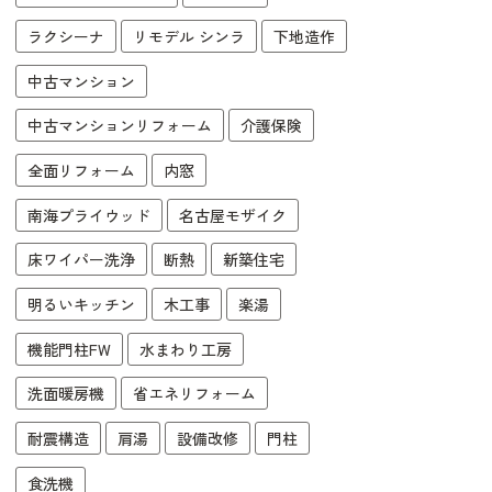
ラクシーナ
リモデル シンラ
下地造作
中古マンション
中古マンションリフォーム
介護保険
全面リフォーム
内窓
南海プライウッド
名古屋モザイク
床ワイパー洗浄
断熱
新築住宅
明るいキッチン
木工事
楽湯
機能門柱FW
水まわり工房
洗面暖房機
省エネリフォーム
耐震構造
肩湯
設備改修
門柱
食洗機