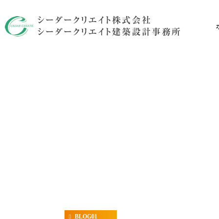
リ
BLOG01