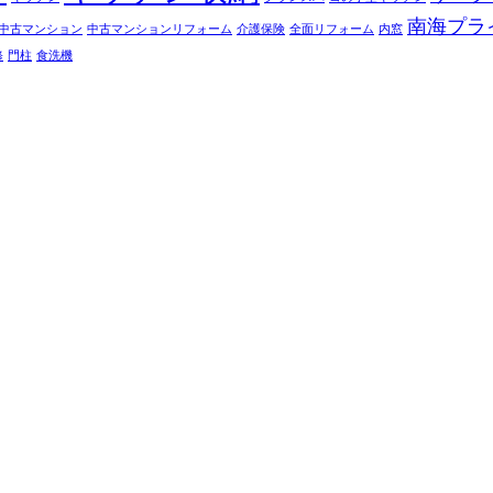
南海プラ
中古マンション
中古マンションリフォーム
介護保険
全面リフォーム
内窓
修
門柱
食洗機