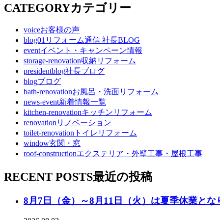
CATEGORY
カテゴリー
voice
お客様の声
blog01
リフォーム通信 社長BLOG
event
イベント・キャンペーン情報
storage-renovation
収納リフォーム
presidentblog
社長ブログ
blog
ブログ
bath-renovation
お風呂・洗面リフォーム
news-event
新着情報一覧
kitchen-renovation
キッチンリフォーム
renovation
リノベーション
toilet-renovation
トイレリフォーム
window
玄関・窓
roof-construction
エクステリア・外壁工事・屋根工事
RECENT POSTS
最近の投稿
8月7日（金）～8月11日（火）は夏季休業とな