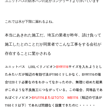
ユニットバスの防水パンの足がコンクリートより浮いています
これでは水が下階に漏れるよね。
本当にあきれた施工だ。埼玉の業者が昨年、請け負って
施工したとのことだが同業者でこんな工事をする会社が
存在することに驚かされる
ユニットバス LIXIL＜リノビオ＞
BYR1116
サイズを入れようとし
たみたいだが短辺の有効寸法が1180ミリしかなく、BYR1116の場
合1220ミリ必要なのをわかってなかったのか、無理に収めた結果
がこのような不良施工につながっている。この場合、同等品であ
れば＜リノビオ＞
BYU1116またはTOTO WB1116
（短辺の寸法が
1160ミリ以下）であれば問題なく設置できたのに・・・・・