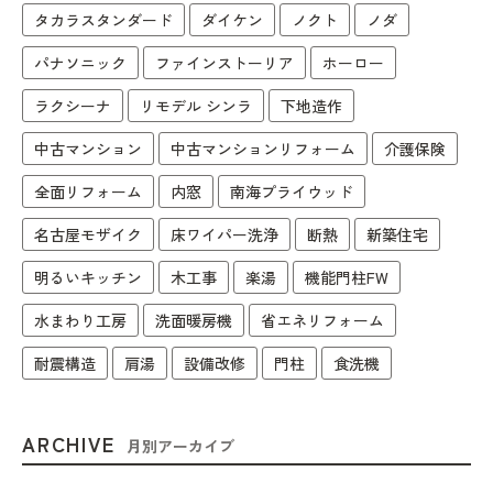
タカラスタンダード
ダイケン
ノクト
ノダ
パナソニック
ファインストーリア
ホーロー
ラクシーナ
リモデル シンラ
下地造作
中古マンション
中古マンションリフォーム
介護保険
全面リフォーム
内窓
南海プライウッド
名古屋モザイク
床ワイパー洗浄
断熱
新築住宅
明るいキッチン
木工事
楽湯
機能門柱FW
水まわり工房
洗面暖房機
省エネリフォーム
耐震構造
肩湯
設備改修
門柱
食洗機
ARCHIVE
月別アーカイブ