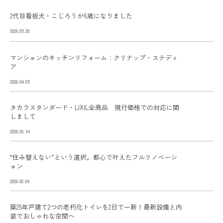
2代目看板犬・こじろうが6歳になりました
2026.05.20
マンションのキッチンリフォーム：クリナップ・ステディ
ア
2026.04.05
タカラスタンダード・LIXIL全商品 現行価格での対応に関
しまして
2026.03.14
“住み替えない”という選択。都心で叶えたフルリノベーシ
ョン
2026.02.24
築25年戸建て2つの老朽化トイレを2日で一新！最新設備と内
装でおしゃれな空間へ