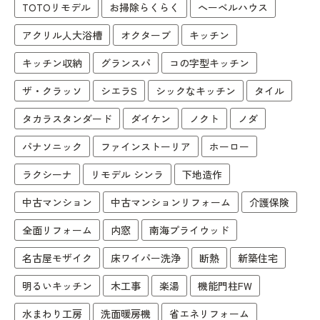
TOTOリモデル
お掃除らくらく
へーベルハウス
アクリル人大浴槽
オクターブ
キッチン
キッチン収納
グランスパ
コの字型キッチン
ザ・クラッソ
シエラS
シックなキッチン
タイル
タカラスタンダード
ダイケン
ノクト
ノダ
パナソニック
ファインストーリア
ホーロー
ラクシーナ
リモデル シンラ
下地造作
中古マンション
中古マンションリフォーム
介護保険
全面リフォーム
内窓
南海プライウッド
名古屋モザイク
床ワイパー洗浄
断熱
新築住宅
明るいキッチン
木工事
楽湯
機能門柱FW
水まわり工房
洗面暖房機
省エネリフォーム