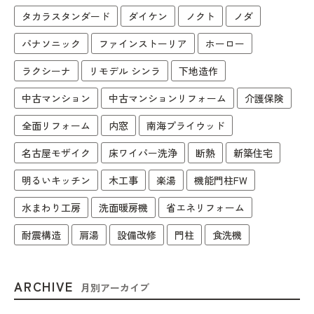
タカラスタンダード
ダイケン
ノクト
ノダ
パナソニック
ファインストーリア
ホーロー
ラクシーナ
リモデル シンラ
下地造作
中古マンション
中古マンションリフォーム
介護保険
全面リフォーム
内窓
南海プライウッド
名古屋モザイク
床ワイパー洗浄
断熱
新築住宅
明るいキッチン
木工事
楽湯
機能門柱FW
水まわり工房
洗面暖房機
省エネリフォーム
耐震構造
肩湯
設備改修
門柱
食洗機
ARCHIVE
月別アーカイブ