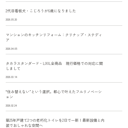
2代目看板犬・こじろうが6歳になりました
2026.05.20
マンションのキッチンリフォーム：クリナップ・ステディ
ア
2026.04.05
タカラスタンダード・LIXIL全商品 現行価格での対応に関
しまして
2026.03.14
“住み替えない”という選択。都心で叶えたフルリノベーシ
ョン
2026.02.24
築25年戸建て2つの老朽化トイレを2日で一新！最新設備と内
装でおしゃれな空間へ