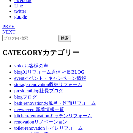
facebook
Line
twitter
google
PREV
NEXT
CATEGORY
カテゴリー
voice
お客様の声
blog01
リフォーム通信 社長BLOG
event
イベント・キャンペーン情報
storage-renovation
収納リフォーム
presidentblog
社長ブログ
blog
ブログ
bath-renovation
お風呂・洗面リフォーム
news-event
新着情報一覧
kitchen-renovation
キッチンリフォーム
renovation
リノベーション
toilet-renovation
トイレリフォーム