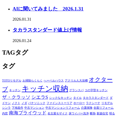
AIに聞いてみました 2026.1.31
2026.01.31
タカラスタンダード値上げ情報
2026.01.24
TAG
タグ
タグ
オクター
TOTOリモデル
お掃除らくらく
へーベルハウス
アクリル人大浴槽
キッチン収納
ブ
キッチン
グランスパ
コの字型キッチン
ザ・クラッソ
シエラS
シックなキッチン
タイル
タカラスタンダード
ダ
イケン
ノクト
ノダ
パナソニック
ファインストーリア
ホーロー
ラクシーナ
リモデル
シンラ
下地造作
中古マンション
中古マンションリフォーム
介護保険
全面リフォーム
南海プライウッド
内窓
名古屋モザイク
床ワイパー洗浄
断熱
新築住宅
明る