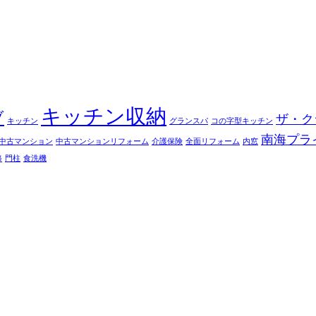
キッチン収納
ブ
ザ・ク
キッチン
グランスパ
コの字型キッチン
南海プラ
中古マンション
中古マンションリフォーム
介護保険
全面リフォーム
内窓
修
門柱
食洗機