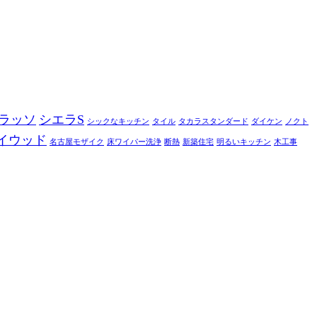
ラッソ
シエラS
シックなキッチン
タイル
タカラスタンダード
ダイケン
ノクト
イウッド
名古屋モザイク
床ワイパー洗浄
断熱
新築住宅
明るいキッチン
木工事