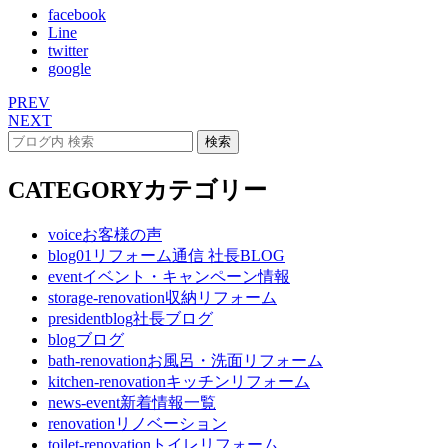
facebook
Line
twitter
google
PREV
NEXT
CATEGORY
カテゴリー
voice
お客様の声
blog01
リフォーム通信 社長BLOG
event
イベント・キャンペーン情報
storage-renovation
収納リフォーム
presidentblog
社長ブログ
blog
ブログ
bath-renovation
お風呂・洗面リフォーム
kitchen-renovation
キッチンリフォーム
news-event
新着情報一覧
renovation
リノベーション
toilet-renovation
トイレリフォーム