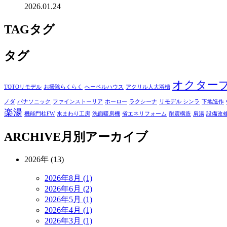
2026.01.24
TAG
タグ
タグ
オクター
TOTOリモデル
お掃除らくらく
へーベルハウス
アクリル人大浴槽
ノダ
パナソニック
ファインストーリア
ホーロー
ラクシーナ
リモデル シンラ
下地造作
楽湯
機能門柱FW
水まわり工房
洗面暖房機
省エネリフォーム
耐震構造
肩湯
設備改
ARCHIVE
月別アーカイブ
2026年 (13)
2026年8月 (1)
2026年6月 (2)
2026年5月 (1)
2026年4月 (1)
2026年3月 (1)